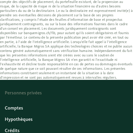
compte des objectifs de placement, du portefeuille existant, de la propension au
risque, de la capacité de risque ni de la situation financière ou d’autres besoins
particuliers du ou de la destinataire. Le ou la destinataire est expressément invité(e) à
prendre ses éventuelles décisions de placement sur la base de ses propres
clarifications, y compris l’étude des feuilles d’information de base et prospectus
juridiquement contraignants, ou sur la base des informations fournies dans le cadre
d’un conseil en placement. Les documents juridiquement contraignants sont
disponibles sur banquemigros.ch/fib, pour autant qu’ils soient obligatoires et fournis
par l’émetteur. Le contenu de la présente publication peut avoir été créé, en tout ou
en partie, à l’aide de l’intelligence artificielle. Lorsqu’elle fait appel à l’intelligence
artificielle, la Banque Migros SA applique des technologies choisies et ne publie aucun
contenu généré automatiquement sans vérification humaine. Indépendamment du fait
que les présentes informations aient été créées avec ou sans le soutien de
l’intelligence artificielle, la Banque Migros SA n’en garantit ni l’exactitude ni
l’exhaustivité et décline toute responsabilité en cas de pertes ou dommages éventuels
de quelque nature que ce soit pouvant résulter de ces informations. Les présentes
informations constituent seulement un instantané de la situation à la date
d’impression et ne sont pas automatiquement revues à intervalles réguliers.
Personnes privées
Comptes
Hypothèques
Crédits