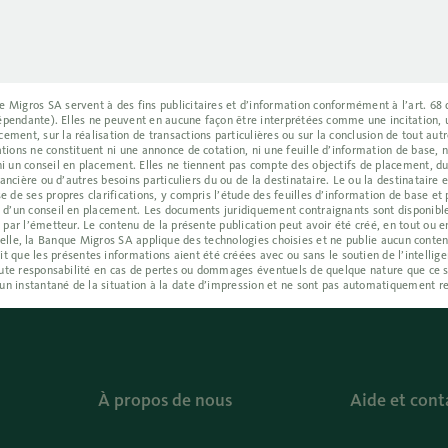
Migros SA servent à des fins publicitaires et d’information conformément à l’art. 68 de
indépendante). Elles ne peuvent en aucune façon être interprétées comme une incitation, 
ment, sur la réalisation de transactions particulières ou sur la conclusion de tout autr
tions ne constituent ni une annonce de cotation, ni une feuille d’information de base, n
ni un conseil en placement. Elles ne tiennent pas compte des objectifs de placement, du 
inancière ou d’autres besoins particuliers du ou de la destinataire. Le ou la destinatair
e de ses propres clarifications, y compris l’étude des feuilles d’information de base e
e d’un conseil en placement. Les documents juridiquement contraignants sont disponibl
 par l’émetteur. Le contenu de la présente publication peut avoir été créé, en tout ou en
tificielle, la Banque Migros SA applique des technologies choisies et ne publie aucun cont
e les présentes informations aient été créées avec ou sans le soutien de l’intelligenc
 toute responsabilité en cas de pertes ou dommages éventuels de quelque nature que ce s
un instantané de la situation à la date d’impression et ne sont pas automatiquement re
À propos de nous
Aide et cont