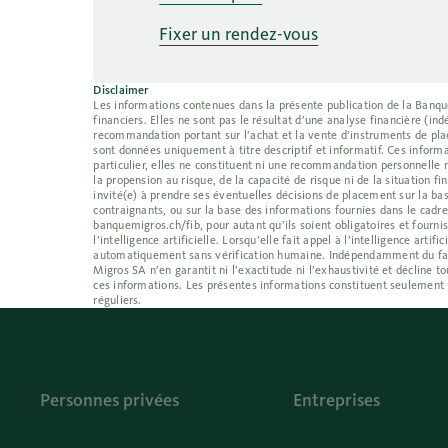
Fixer un rendez-vous
Disclaimer
Les informations contenues dans la présente publication de la Banque 
financiers. Elles ne sont pas le résultat d’une analyse financière (
recommandation portant sur l’achat et la vente d’instruments de place
sont données uniquement à titre descriptif et informatif. Ces informa
particulier, elles ne constituent ni une recommandation personnelle 
la propension au risque, de la capacité de risque ni de la situation f
invité(e) à prendre ses éventuelles décisions de placement sur la bas
contraignants, ou sur la base des informations fournies dans le cadr
banquemigros.ch/fib, pour autant qu’ils soient obligatoires et fournis
l’intelligence artificielle. Lorsqu’elle fait appel à l’intelligence ar
automatiquement sans vérification humaine. Indépendamment du fait qu
Migros SA n’en garantit ni l’exactitude ni l’exhaustivité et décline
ces informations. Les présentes informations constituent seulement 
réguliers.
Personnes privées
Entreprises