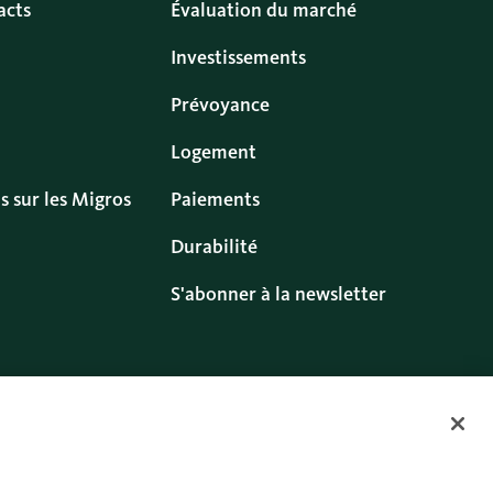
acts
Évaluation du marché
Investissements
Prévoyance
Logement
s sur les Migros
Paiements
Durabilité
S'abonner à la newsletter
s
Cookies
Twitter
Facebook
Blog
Instagram
Youtube
Linkedin
lisation