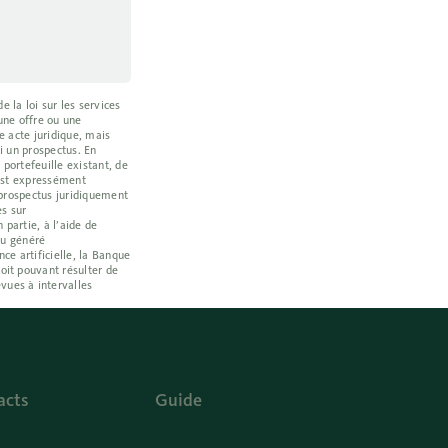
 la loi sur les services
une offre ou une
e acte juridique, mais
i un prospectus. En
portefeuille existant, de
e est expressément
t prospectus juridiquement
es sur
 partie, à l’aide de
enu généré
e artificielle, la Banque
oit pouvant résulter de
vues à intervalles
acts
Guide