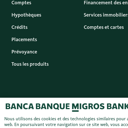
Comptes
Financement des en
Hypothèques
Services immobilier
Crédits
Comptes et cartes
Placements
Prévoyance
Tous les produits
© 2026 Banque
Français (FR)
Nous utilisons des cookies et des technologies similaires pour a
Migros SA
web. En poursuivant votre navigation sur ce site web, vous acce