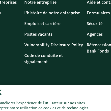
treprises
Notre entreprise
Aide et cont
s
L’histoire de notre entreprise
Formulaires
Emplois et carrière
Sécurité
Postes vacants
Agences
Vulnerability Disclosure Policy
Rétrocession
Bank Fonds
Code de conduite et
signalement
Protection des
Informations
Impressum
Droit
méliorer l’expérience de l’utilisateur sur nos sites
données
légales
d’uti
ptez notre utilisation de cookies et de technologies