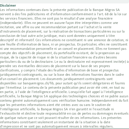
Disclaimer
Les informations contenues dans la présente publication de la Banque Migros SA
servent à des fins publicitaires et d’information conformément à l’art. 68 de la loi sur
les services financiers. Elles ne sont pas le résultat d’une analyse financière
(indépendante). Elles ne peuvent en aucune façon être interprétées comme une
incitation, une offre ou une recommandation portant sur l’achat et la vente
d’instruments de placement, sur la réalisation de transactions particulières ou sur la
conclusion de tout autre acte juridique, mais sont données uniquement à titre
descriptif et informatif. Ces informations ne constituent ni une annonce de cotation, ni
une feuille d’information de base, ni un prospectus. En particulier, elles ne constituent
ni une recommandation personnelle ni un conseil en placement. Elles ne tiennent pas
compte des objectifs de placement, du portefeuille existant, de la propension au
risque, de la capacité de risque ni de la situation financière ou d’autres besoins
particuliers du ou de la destinataire. Le ou la destinataire est expressément invité(e) à
prendre ses éventuelles décisions de placement sur la base de ses propres
clarifications, y compris l’étude des feuilles d’information de base et prospectus
juridiquement contraignants, ou sur la base des informations fournies dans le cadre
d’un conseil en placement. Les documents juridiquement contraignants sont
disponibles sur banquemigros.ch/fib, pour autant qu’ils soient obligatoires et fournis
par l’émetteur. Le contenu de la présente publication peut avoir été créé, en tout ou
en partie, à l’aide de l’intelligence artificielle. Lorsqu’elle fait appel à l’intelligence
artificielle, la Banque Migros SA applique des technologies choisies et ne publie aucun
contenu généré automatiquement sans vérification humaine. Indépendamment du fait
que les présentes informations aient été créées avec ou sans le soutien de
l’intelligence artificielle, la Banque Migros SA n’en garantit ni l’exactitude ni
l’exhaustivité et décline toute responsabilité en cas de pertes ou dommages éventuels
de quelque nature que ce soit pouvant résulter de ces informations. Les présentes
informations constituent seulement un instantané de la situation à la date
d’impression et ne sont pas automatiquement revues à intervalles réguliers.