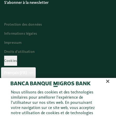
S'abonner à la newsletter
Protection des données
Informations légales
Impressum
Droits d’utilisation
Cookies
Français (FR)
Twitter
Facebook
Blog
Instagram
Youtube
Linkedi
Nous utilisons des cookies et des technologies
similaires pour améliorer l’expérience de
l’utilisateur sur nos sites web. En poursuivant
votre navigation sur ce site web, vous acceptez
© 2026 Banque Migros SA
notre utilisation de cookies et de technologies