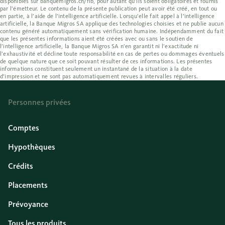
disponibles sur banquemigros.ch/fib, pour autant qu’ils soient obligatoires et fournis
par l’émetteur. Le contenu de la présente publication peut avoir été créé, en tout ou
en partie, à l’aide de l’intelligence artificielle. Lorsqu’elle fait appel à l’intelligence
artificielle, la Banque Migros SA applique des technologies choisies et ne publie aucun
contenu généré automatiquement sans vérification humaine. Indépendamment du fait
que les présentes informations aient été créées avec ou sans le soutien de
l’intelligence artificielle, la Banque Migros SA n’en garantit ni l’exactitude ni
l’exhaustivité et décline toute responsabilité en cas de pertes ou dommages éventuels
de quelque nature que ce soit pouvant résulter de ces informations. Les présentes
informations constituent seulement un instantané de la situation à la date
d’impression et ne sont pas automatiquement revues à intervalles réguliers.
Personnes privées
Comptes
Hypothèques
Crédits
Placements
Prévoyance
Tous les produits