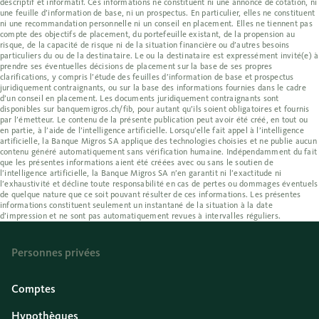
descriptif et informatif. Ces informations ne constituent ni une annonce de cotation, ni
une feuille d’information de base, ni un prospectus. En particulier, elles ne constituent
ni une recommandation personnelle ni un conseil en placement. Elles ne tiennent pas
compte des objectifs de placement, du portefeuille existant, de la propension au
risque, de la capacité de risque ni de la situation financière ou d’autres besoins
particuliers du ou de la destinataire. Le ou la destinataire est expressément invité(e) à
prendre ses éventuelles décisions de placement sur la base de ses propres
clarifications, y compris l’étude des feuilles d’information de base et prospectus
juridiquement contraignants, ou sur la base des informations fournies dans le cadre
d’un conseil en placement. Les documents juridiquement contraignants sont
disponibles sur banquemigros.ch/fib, pour autant qu’ils soient obligatoires et fournis
par l’émetteur. Le contenu de la présente publication peut avoir été créé, en tout ou
en partie, à l’aide de l’intelligence artificielle. Lorsqu’elle fait appel à l’intelligence
artificielle, la Banque Migros SA applique des technologies choisies et ne publie aucun
contenu généré automatiquement sans vérification humaine. Indépendamment du fait
que les présentes informations aient été créées avec ou sans le soutien de
l’intelligence artificielle, la Banque Migros SA n’en garantit ni l’exactitude ni
l’exhaustivité et décline toute responsabilité en cas de pertes ou dommages éventuels
de quelque nature que ce soit pouvant résulter de ces informations. Les présentes
informations constituent seulement un instantané de la situation à la date
d’impression et ne sont pas automatiquement revues à intervalles réguliers.
Personnes privées
Comptes
Hypothèques