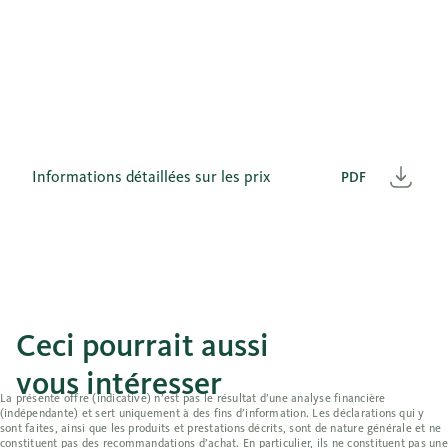
Informations détaillées sur les prix
PDF
Télé
Ceci pourrait aussi
vous intéresser
La présente offre (indicative) n’est pas le résultat d’une analyse financière
(indépendante) et sert uniquement à des fins d’information. Les déclarations qui y
sont faites, ainsi que les produits et prestations décrits, sont de nature générale et ne
constituent pas des recommandations d’achat. En particulier, ils ne constituent pas une