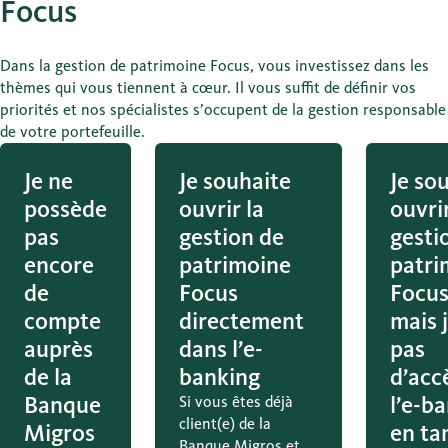
Focus
Dans la gestion de patrimoine Focus, vous investissez dans les
thèmes qui vous tiennent à cœur. Il vous suffit de définir vos
priorités et nos spécialistes s’occupent de la gestion responsable
de votre portefeuille.
Je ne
Je souhaite
Je so
possède
ouvrir la
ouvri
pas
gestion de
gesti
encore
patrimoine
patri
de
Focus
Focus
compte
directement
mais j
auprès
dans l’e-
pas
de la
banking
d’acc
Banque
l’e-b
Si vous êtes déjà
client(e) de la
Migros
en ta
Banque Migros et