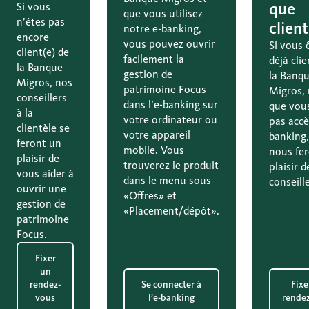
que
Si vous
que vous utilisez
n’êtes pas
client
notre e-banking,
encore
vous pouvez ouvrir
Si vous 
client(e) de
facilement la
déjà clie
la Banque
gestion de
la Banq
Migros, nos
patrimoine Focus
Migros,
conseillers
dans l’e-banking sur
que vou
à la
votre ordinateur ou
pas accès
clientèle se
votre appareil
banking
feront un
mobile. Vous
nous fe
plaisir de
trouverez le produit
plaisir 
vous aider à
dans le menu sous
conseille
ouvrir une
«Offres» et
gestion de
«Placement/dépôt».
patrimoine
Focus.
Fixer
un
rendez-
Se connecter à
Fixe
vous
l’e-banking
rende