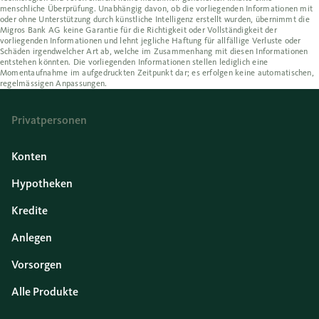
menschliche Überprüfung. Unabhängig davon, ob die vorliegenden Informationen mit
oder ohne Unterstützung durch künstliche Intelligenz erstellt wurden, übernimmt die
Migros Bank AG keine Garantie für die Richtigkeit oder Vollständigkeit der
vorliegenden Informationen und lehnt jegliche Haftung für allfällige Verluste oder
Schäden irgendwelcher Art ab, welche im Zusammenhang mit diesen Informationen
entstehen könnten. Die vorliegenden Informationen stellen lediglich eine
Momentaufnahme im aufgedruckten Zeitpunkt dar; es erfolgen keine automatischen,
regelmässigen Anpassungen.
Privatpersonen
Konten
Hypotheken
Kredite
Anlegen
Vorsorgen
Alle Produkte