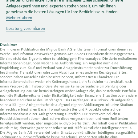
arbeiten und erreichen Sie Ihre finanziellen Ziele schneller. Unsere
Anlageexpertinnen und -experten stehen bereit, um mit Ihnen
gemeinsam die besten Lösungen für Ihre Bedürfnisse zu finden.
Mehr erfahren
Beratung vereinbaren
Disclaimer
Die in dieser Publikation der Migros Bank AG enthaltenen Informationen dienen zu
Werbe- und Informationszwecken gemäss Art. 68 des Finanzdienstleistungsgesetzes.
Sie sind nicht das Ergebnis einer (unabhängigen) Finanzanalyse. Die darin enthaltenen
Informationen begründen weder eine Aufforderung, ein Angebot noch eine
Empfehlung zum Kauf und Verkauf von Anlageinstrumenten oder zur Durchführung
bestimmter Transaktionen oder zum Abschluss eines anderen Rechtsgeschäftes,
sondern haben ausschliesslich beschreibenden, informativen Charakter. Die
Informationen stellen weder ein Kotierungsinserat, ein Basisinformationsblatt noch
einen Prospekt dar. Insbesondere stellen sie keine persönliche Empfehlung oder
Anlageberatung dar. Sie berücksichtigen weder Anlageziele, das bestehende Portfolio
noch die Risikobereitschaft oder Risikofähigkeit oder finanzielle Situation oder andere
besondere Bedürfnisse des Empfängers. Der Empfänger ist ausdrücklich aufgerufen,
seine allfälligen Anlageentscheide aufgrund eigener Abklärungen inklusive Studium
der rechtsverbindlichen Basisinformationsblätter und Prospekte oder auf der
Informationsbasis einer Anlageberatung zu treffen. Die rechtsverbindlichen
Produktdokumentationen sind, sofern diese vorgeschrieben und vom Emittenten
bereitgestellt wurden, über migrosbank.ch/bib erhältlich. Der Inhalt dieser Publikation
wurde möglicherweise ganz oder teilweise mit Hilfe künstlicher Intelligenz erstellt.
Die Migros Bank AG verwendet beim Einsatz von künstlicher Intelligenz ausgewählte
Technologien und veröffentlicht keine maschinell generierten Inhalte ohne