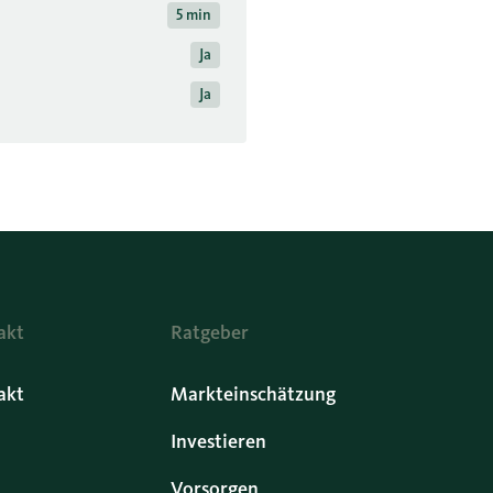
5 min
Ja
Ja
akt
Ratgeber
akt
Markteinschätzung
Investieren
Vorsorgen