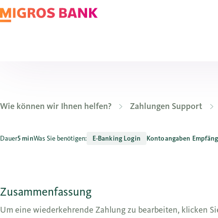
Wie können wir Ihnen helfen?
Zahlungen Support
Wie bearbeite ich Daueraufträge im E-Banking?
Dauer
5 min
Was Sie benötigen:
E-Banking Login
Kontoangaben Empfäng
Zusammenfassung
Um eine wiederkehrende Zahlung zu bearbeiten, klicken Si