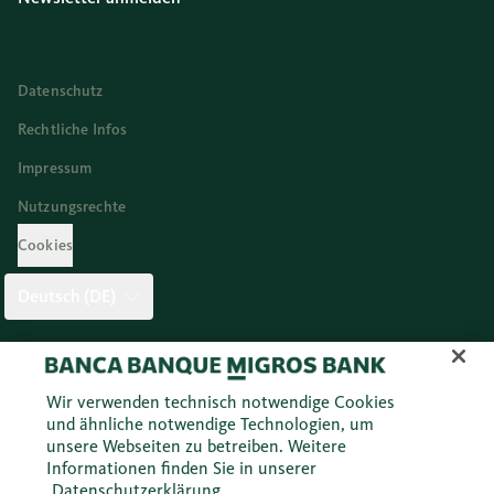
Datenschutz
Rechtliche Infos
Impressum
Nutzungsrechte
Cookies
Deutsch (DE)
Twitter
Facebook
Blog
Instagram
Youtube
Linkedi
Wir verwenden technisch notwendige Cookies
und ähnliche notwendige Technologien, um
unsere Webseiten zu betreiben. Weitere
© 2026 Migros Bank AG
Informationen finden Sie in unserer
Datenschutzerklärung