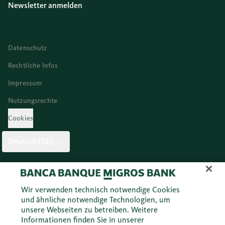
Newsletter anmelden
Datenschutz
Rechtliche Infos
Impressum
Nutzungsrechte
Cookies
Deutsch (DE)
Twitter
Facebook
Blog
Instagram
Youtube
Linkedi
Wir verwenden technisch notwendige Cookies
und ähnliche notwendige Technologien, um
unsere Webseiten zu betreiben. Weitere
© 2026 Migros Bank AG
Informationen finden Sie in unserer