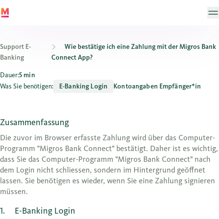
Support E-
Wie bestätige ich eine Zahlung mit der Migros Bank
Banking
Connect App?
Wie bestätige ich eine Zahlung mit der Migros Bank Connect App
Dauer:
5 min
Was Sie benötigen:
E-Banking Login
Kontoangaben Empfänger*in
Zusammenfassung
Die zuvor im Browser erfasste Zahlung wird über das Computer-
Programm "Migros Bank Connect" bestätigt. Daher ist es wichtig,
dass Sie das Computer-Programm "Migros Bank Connect" nach
dem Login nicht schliessen, sondern im Hintergrund geöffnet
lassen. Sie benötigen es wieder, wenn Sie eine Zahlung signieren
müssen.
1
E-Banking Login