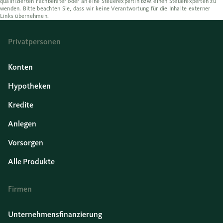
qualifizierten Fachberater oder an eine Steuerexpertin bzw. einen Steuerexperten zu
wenden. Bitte beachten Sie, dass wir keine Verantwortung für die Inhalte externer
Links übernehmen.
Privatpersonen
Konten
Hypotheken
Kredite
Anlegen
Vorsorgen
Alle Produkte
Firmen
Unternehmensfinanzierung