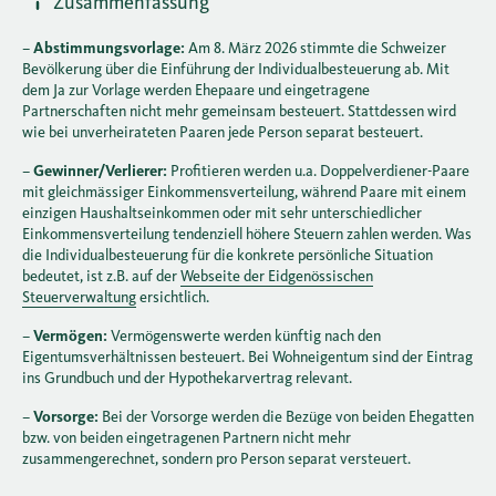
Zusammenfassung
–
Abstimmungsvorlage:
Am 8. März 2026 stimmte die Schweizer
Bevölkerung über die Einführung der Individualbesteuerung ab. Mit
dem Ja zur Vorlage werden Ehepaare und eingetragene
Partnerschaften nicht mehr gemeinsam besteuert. Stattdessen wird
wie bei unverheirateten Paaren jede Person separat besteuert.
–
Gewinner/Verlierer:
Profitieren werden u.a. Doppelverdiener-Paare
mit gleichmässiger Einkommensverteilung, während Paare mit einem
einzigen Haushaltseinkommen oder mit sehr unterschiedlicher
Einkommensverteilung tendenziell höhere Steuern zahlen werden. Was
die Individualbesteuerung für die konkrete persönliche Situation
bedeutet, ist z.B. auf der
Webseite der Eidgenössischen
Steuerverwaltung
ersichtlich.
–
Vermögen:
Vermögenswerte werden künftig nach den
Eigentumsverhältnissen besteuert. Bei Wohneigentum sind der Eintrag
ins Grundbuch und der Hypothekarvertrag relevant.
–
Vorsorge:
Bei der Vorsorge werden die Bezüge von beiden Ehegatten
bzw. von beiden eingetragenen Partnern nicht mehr
zusammengerechnet, sondern pro Person separat versteuert.