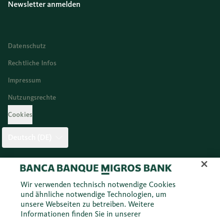
Newsletter anmelden
Datenschutz
Rechtliche Infos
Impressum
Nutzungsrechte
Cookies
Deutsch (DE)
Twitter
Facebook
Blog
Instagram
Youtube
Linkedi
Wir verwenden technisch notwendige Cookies
und ähnliche notwendige Technologien, um
unsere Webseiten zu betreiben. Weitere
© 2026 Migros Bank AG
Informationen finden Sie in unserer