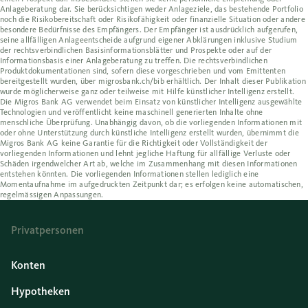
Anlageberatung dar. Sie berücksichtigen weder Anlageziele, das bestehende Portfolio
noch die Risikobereitschaft oder Risikofähigkeit oder finanzielle Situation oder andere
besondere Bedürfnisse des Empfängers. Der Empfänger ist ausdrücklich aufgerufen,
seine allfälligen Anlageentscheide aufgrund eigener Abklärungen inklusive Studium
der rechtsverbindlichen Basisinformationsblätter und Prospekte oder auf der
Informationsbasis einer Anlageberatung zu treffen. Die rechtsverbindlichen
Produktdokumentationen sind, sofern diese vorgeschrieben und vom Emittenten
bereitgestellt wurden, über migrosbank.ch/bib erhältlich. Der Inhalt dieser Publikation
wurde möglicherweise ganz oder teilweise mit Hilfe künstlicher Intelligenz erstellt.
Die Migros Bank AG verwendet beim Einsatz von künstlicher Intelligenz ausgewählte
Technologien und veröffentlicht keine maschinell generierten Inhalte ohne
menschliche Überprüfung. Unabhängig davon, ob die vorliegenden Informationen mit
oder ohne Unterstützung durch künstliche Intelligenz erstellt wurden, übernimmt die
Migros Bank AG keine Garantie für die Richtigkeit oder Vollständigkeit der
vorliegenden Informationen und lehnt jegliche Haftung für allfällige Verluste oder
Schäden irgendwelcher Art ab, welche im Zusammenhang mit diesen Informationen
entstehen könnten. Die vorliegenden Informationen stellen lediglich eine
Momentaufnahme im aufgedruckten Zeitpunkt dar; es erfolgen keine automatischen,
regelmässigen Anpassungen.
Privatpersonen
Konten
Hypotheken