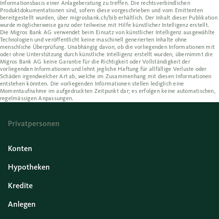
Informationsbasis einer Anlageberatung zu treffen. Die rechtsverbindlichen
Produktdokumentationen sind, sofern diese vorgeschrieben und vom Emittenten
bereitgestellt wurden, über migrosbank.ch/bib erhältlich. Der Inhalt dieser Publikation
wurde möglicherweise ganz oder teilweise mit Hilfe künstlicher Intelligenz erstellt.
Die Migros Bank AG verwendet beim Einsatz von künstlicher Intelligenz ausgewählte
Technologien und veröffentlicht keine maschinell generierten Inhalte ohne
menschliche Überprüfung. Unabhängig davon, ob die vorliegenden Informationen mit
oder ohne Unterstützung durch künstliche Intelligenz erstellt wurden, übernimmt die
Migros Bank AG keine Garantie für die Richtigkeit oder Vollständigkeit der
vorliegenden Informationen und lehnt jegliche Haftung für allfällige Verluste oder
Schäden irgendwelcher Art ab, welche im Zusammenhang mit diesen Informationen
entstehen könnten. Die vorliegenden Informationen stellen lediglich eine
Momentaufnahme im aufgedruckten Zeitpunkt dar; es erfolgen keine automatischen,
regelmässigen Anpassungen.
Privatpersonen
Konten
Hypotheken
Kredite
Anlegen