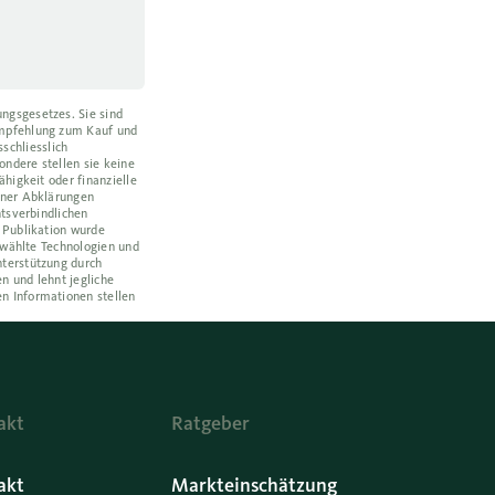
ngsgesetzes. Sie sind
Empfehlung zum Kauf und
schliesslich
ondere stellen sie keine
higkeit oder finanzielle
ener Abklärungen
htsverbindlichen
 Publikation wurde
ewählte Technologien und
nterstützung durch
n und lehnt jegliche
n Informationen stellen
akt
Ratgeber
akt
Markteinschätzung