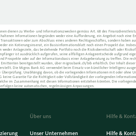
ionen dienen zu Werbe- und Informationszwecken gemäss Art. 68 des Finanzdienstleistu
enthaltenen Informationen begründen weder eine Aufforderung, ein Angebot noch eine 
Transaktionen oder zum Abschluss eines anderen Rechtsgeschäftes, sondern haben aus
eder ein Kotierungsinserat, ein Basisinformationsblatt noch einen Prospekt dar. Insbes
 weder Anlageziele, das bestehende Portfolio noch die Risikobereitschaft oder Risikofä
pfänger ist ausdrücklich aufgerufen, seine allfälligen Anlageentscheide aufgrund eig
und Prospekte oder auf der Informationsbasis einer Anlageberatung zu treffen. Die rec
mittenten bereitgestellt wurden, über migrosbank.ch/bib erhältlich. Der Inhalt dieser
z erstellt. Die Migros Bank AG verwendet beim Einsatz von künstlicher Intelligenz ausg
he Überprüfung. Unabhängig davon, ob die vorliegenden Informationen mit oder ohne U
 keine Garantie für die Richtigkeit oder Vollständigkeit der vorliegenden Informatione
, welche im Zusammenhang mit diesen Informationen entstehen könnten. Die vorliegende
 erfolgen keine automatischen, regelmässigen Anpassungen.
Über uns
Hilfe & Kont
zierung
Unser Unternehmen
Hilfe & Kont