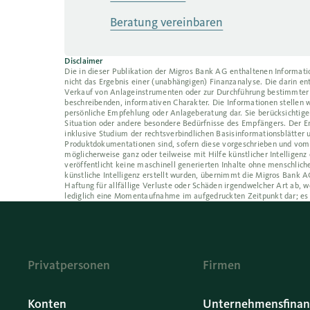
Beratung vereinbaren
Disclaimer
Die in dieser Publikation der Migros Bank AG enthaltenen Informat
nicht das Ergebnis einer (unabhängigen) Finanzanalyse. Die darin 
Verkauf von Anlageinstrumenten oder zur Durchführung bestimmter 
beschreibenden, informativen Charakter. Die Informationen stellen w
persönliche Empfehlung oder Anlageberatung dar. Sie berücksichtigen
Situation oder andere besondere Bedürfnisse des Empfängers. Der Em
inklusive Studium der rechtsverbindlichen Basisinformationsblätter 
Produktdokumentationen sind, sofern diese vorgeschrieben und vom E
möglicherweise ganz oder teilweise mit Hilfe künstlicher Intelligen
veröffentlicht keine maschinell generierten Inhalte ohne menschlic
künstliche Intelligenz erstellt wurden, übernimmt die Migros Bank AG
Haftung für allfällige Verluste oder Schäden irgendwelcher Art ab
lediglich eine Momentaufnahme im aufgedruckten Zeitpunkt dar; es
Privatpersonen
Firmen
Konten
Unternehmensfinan