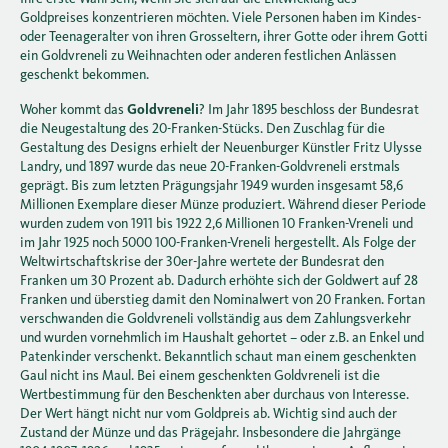
Goldpreises konzentrieren möchten. Viele Personen haben im Kindes-
oder Teenageralter von ihren Grosseltern, ihrer Gotte oder ihrem Gotti
ein Goldvreneli zu Weihnachten oder anderen festlichen Anlässen
geschenkt bekommen.
Woher kommt das
Goldvreneli
? Im Jahr 1895 beschloss der Bundesrat
die Neugestaltung des 20-Franken-Stücks. Den Zuschlag für die
Gestaltung des Designs erhielt der Neuenburger Künstler Fritz Ulysse
Landry, und 1897 wurde das neue 20-Franken-Goldvreneli erstmals
geprägt. Bis zum letzten Prägungsjahr 1949 wurden insgesamt 58,6
Millionen Exemplare dieser Münze produziert. Während dieser Periode
wurden zudem von 1911 bis 1922 2,6 Millionen 10 Franken-Vreneli und
im Jahr 1925 noch 5000 100-Franken-Vreneli hergestellt. Als Folge der
Weltwirtschaftskrise der 30er-Jahre wertete der Bundesrat den
Franken um 30 Prozent ab. Dadurch erhöhte sich der Goldwert auf 28
Franken und überstieg damit den Nominalwert von 20 Franken. Fortan
verschwanden die Goldvreneli vollständig aus dem Zahlungsverkehr
und wurden vornehmlich im Haushalt gehortet – oder z.B. an Enkel und
Patenkinder verschenkt. Bekanntlich schaut man einem geschenkten
Gaul nicht ins Maul. Bei einem geschenkten Goldvreneli ist die
Wertbestimmung für den Beschenkten aber durchaus von Interesse.
Der Wert hängt nicht nur vom Goldpreis ab. Wichtig sind auch der
Zustand der Münze und das Prägejahr. Insbesondere die Jahrgänge