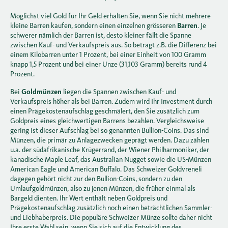
Möglichst viel Gold für Ihr Geld erhalten Sie, wenn Sie nicht mehrere
kleine Barren kaufen, sondern einen einzelnen grösseren
Barren
. Je
schwerer nämlich der Barren ist, desto kleiner fällt die Spanne
zwischen Kauf- und Verkaufspreis aus. So beträgt z.B. die Differenz bei
einem Kilobarren unter 1 Prozent, bei einer Einheit von 100 Gramm
knapp 1,5 Prozent und bei einer Unze (31,103 Gramm) bereits rund 4
Prozent.
Bei
Goldmünzen
liegen die Spannen zwischen Kauf- und
Verkaufspreis höher als bei Barren. Zudem wird Ihr Investment durch
einen Prägekostenaufschlag geschmälert, den Sie zusätzlich zum
Goldpreis eines gleichwertigen Barrens bezahlen. Vergleichsweise
gering ist dieser Aufschlag bei so genannten Bullion-Coins. Das sind
Münzen, die primär zu Anlagezwecken geprägt werden. Dazu zählen
u.a. der südafrikanische Krügerrand, der Wiener Philharmoniker, der
kanadische Maple Leaf, das Australian Nugget sowie die US-Münzen
American Eagle und American Buffalo. Das Schweizer Goldvreneli
dagegen gehört nicht zur den Bullion-Coins, sondern zu den
Umlaufgoldmünzen, also zu jenen Münzen, die früher einmal als
Bargeld dienten. Ihr Wert enthält neben Goldpreis und
Prägekostenaufschlag zusätzlich noch einen beträchtlichen Sammler-
und Liebhaberpreis. Die populäre Schweizer Münze sollte daher nicht
Ihre erste Wahl sein, wenn Sie sich auf die Entwicklung des