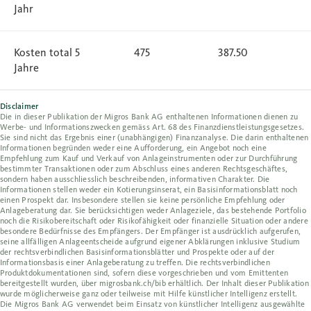
Jahr
Kosten total 5
475
387.50
Jahre
Disclaimer
Die in dieser Publikation der Migros Bank AG enthaltenen Informationen dienen zu
Werbe- und Informationszwecken gemäss Art. 68 des Finanzdienstleistungsgesetzes.
Sie sind nicht das Ergebnis einer (unabhängigen) Finanzanalyse. Die darin enthaltenen
Informationen begründen weder eine Aufforderung, ein Angebot noch eine
Empfehlung zum Kauf und Verkauf von Anlageinstrumenten oder zur Durchführung
bestimmter Transaktionen oder zum Abschluss eines anderen Rechtsgeschäftes,
sondern haben ausschliesslich beschreibenden, informativen Charakter. Die
Informationen stellen weder ein Kotierungsinserat, ein Basisinformationsblatt noch
einen Prospekt dar. Insbesondere stellen sie keine persönliche Empfehlung oder
Anlageberatung dar. Sie berücksichtigen weder Anlageziele, das bestehende Portfolio
noch die Risikobereitschaft oder Risikofähigkeit oder finanzielle Situation oder andere
besondere Bedürfnisse des Empfängers. Der Empfänger ist ausdrücklich aufgerufen,
seine allfälligen Anlageentscheide aufgrund eigener Abklärungen inklusive Studium
der rechtsverbindlichen Basisinformationsblätter und Prospekte oder auf der
Informationsbasis einer Anlageberatung zu treffen. Die rechtsverbindlichen
Produktdokumentationen sind, sofern diese vorgeschrieben und vom Emittenten
bereitgestellt wurden, über migrosbank.ch/bib erhältlich. Der Inhalt dieser Publikation
wurde möglicherweise ganz oder teilweise mit Hilfe künstlicher Intelligenz erstellt.
Die Migros Bank AG verwendet beim Einsatz von künstlicher Intelligenz ausgewählte