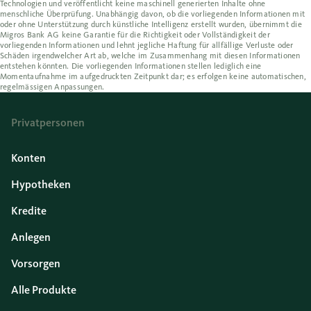
Technologien und veröffentlicht keine maschinell generierten Inhalte ohne
menschliche Überprüfung. Unabhängig davon, ob die vorliegenden Informationen mit
oder ohne Unterstützung durch künstliche Intelligenz erstellt wurden, übernimmt die
Migros Bank AG keine Garantie für die Richtigkeit oder Vollständigkeit der
vorliegenden Informationen und lehnt jegliche Haftung für allfällige Verluste oder
Schäden irgendwelcher Art ab, welche im Zusammenhang mit diesen Informationen
entstehen könnten. Die vorliegenden Informationen stellen lediglich eine
Momentaufnahme im aufgedruckten Zeitpunkt dar; es erfolgen keine automatischen,
regelmässigen Anpassungen.
Privatpersonen
Konten
Hypotheken
Kredite
Anlegen
Vorsorgen
Alle Produkte