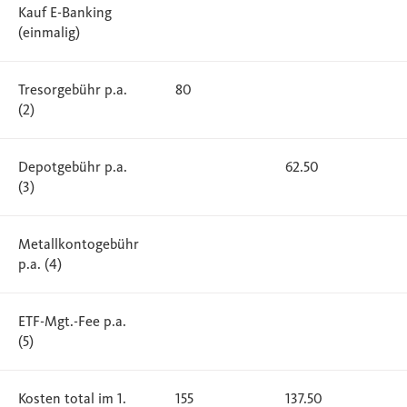
Kauf E-Banking
(einmalig)
Tresorgebühr p.a.
80
(2)
Depotgebühr p.a.
62.50
(3)
Metallkontogebühr
p.a. (4)
ETF-Mgt.-Fee p.a.
(5)
Kosten total im 1.
155
137.50