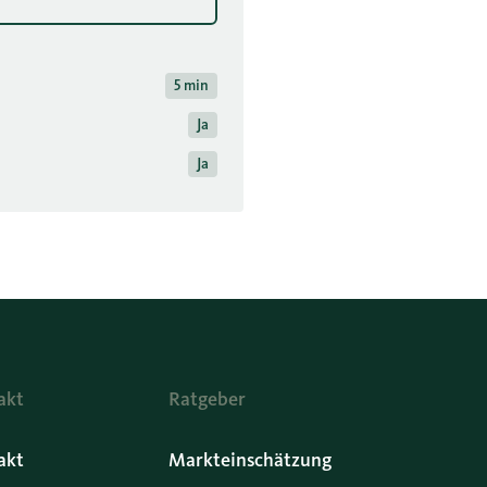
5 min
Ja
Ja
akt
Ratgeber
akt
Markteinschätzung