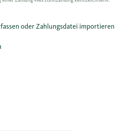
g einer Zahlung «Als Lohnzahlung kennzeichnen».
fassen oder Zahlungsdatei importieren
n