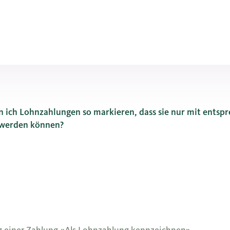
n ich Lohnzahlungen so markieren, dass sie nur mit entsp
 werden können?
it entsprechender Berechtigung gelesen werden können?