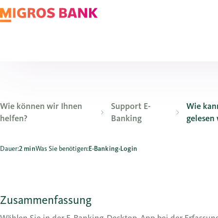
Wie können wir Ihnen
Support E-
Wie kan
helfen?
Banking
gelesen
Wie kann ich Lohnzahlungen so markieren, dass sie nur m
Dauer:
2 min
Was Sie benötigen:
E-Banking-Login
Zusammenfassung