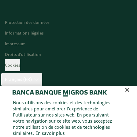
Protection des données
Informations légales
Impressum
Droits d’utilisation
Cookies
Français (FR)
Twitter
Facebook
Blog
Instagram
Youtube
Linkedi
Nous utilisons des cookies et des technologies
similaires pour améliorer l’expérience de
l’utilisateur sur nos sites web. En poursuivant
votre navigation sur ce site web, vous acceptez
© 2026 Banque Migros SA
notre utilisation de cookies et de technologies
similaires.
En savoir plus