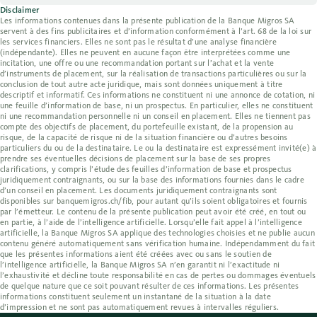
Disclaimer
Les informations contenues dans la présente publication de la Banque Migros SA
servent à des fins publicitaires et d’information conformément à l’art. 68 de la loi sur
les services financiers. Elles ne sont pas le résultat d’une analyse financière
(indépendante). Elles ne peuvent en aucune façon être interprétées comme une
incitation, une offre ou une recommandation portant sur l’achat et la vente
d’instruments de placement, sur la réalisation de transactions particulières ou sur la
conclusion de tout autre acte juridique, mais sont données uniquement à titre
descriptif et informatif. Ces informations ne constituent ni une annonce de cotation, ni
une feuille d’information de base, ni un prospectus. En particulier, elles ne constituent
ni une recommandation personnelle ni un conseil en placement. Elles ne tiennent pas
compte des objectifs de placement, du portefeuille existant, de la propension au
risque, de la capacité de risque ni de la situation financière ou d’autres besoins
particuliers du ou de la destinataire. Le ou la destinataire est expressément invité(e) à
prendre ses éventuelles décisions de placement sur la base de ses propres
clarifications, y compris l’étude des feuilles d’information de base et prospectus
juridiquement contraignants, ou sur la base des informations fournies dans le cadre
d’un conseil en placement. Les documents juridiquement contraignants sont
disponibles sur banquemigros.ch/fib, pour autant qu’ils soient obligatoires et fournis
par l’émetteur. Le contenu de la présente publication peut avoir été créé, en tout ou
en partie, à l’aide de l’intelligence artificielle. Lorsqu’elle fait appel à l’intelligence
artificielle, la Banque Migros SA applique des technologies choisies et ne publie aucun
contenu généré automatiquement sans vérification humaine. Indépendamment du fait
que les présentes informations aient été créées avec ou sans le soutien de
l’intelligence artificielle, la Banque Migros SA n’en garantit ni l’exactitude ni
l’exhaustivité et décline toute responsabilité en cas de pertes ou dommages éventuels
de quelque nature que ce soit pouvant résulter de ces informations. Les présentes
informations constituent seulement un instantané de la situation à la date
d’impression et ne sont pas automatiquement revues à intervalles réguliers.