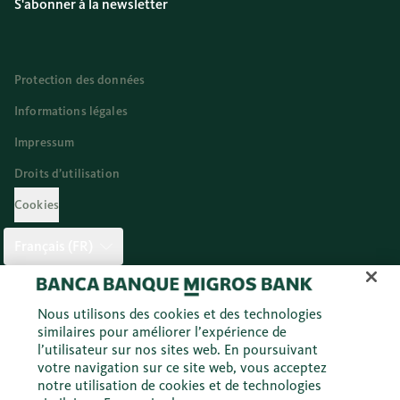
S'abonner à la newsletter
Protection des données
Informations légales
Impressum
Droits d’utilisation
Cookies
Français (FR)
Twitter
Facebook
Blog
Instagram
Youtube
Linkedi
Nous utilisons des cookies et des technologies
similaires pour améliorer l’expérience de
l’utilisateur sur nos sites web. En poursuivant
votre navigation sur ce site web, vous acceptez
© 2026 Banque Migros SA
notre utilisation de cookies et de technologies