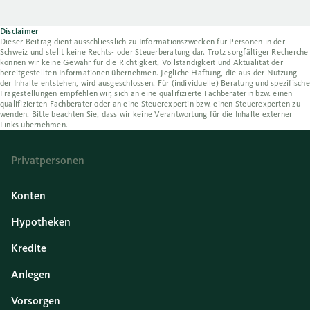
Disclaimer
Dieser Beitrag dient ausschliesslich zu Informationszwecken für Personen in der
Schweiz und stellt keine Rechts- oder Steuerberatung dar. Trotz sorgfältiger Recherche
können wir keine Gewähr für die Richtigkeit, Vollständigkeit und Aktualität der
bereitgestellten Informationen übernehmen. Jegliche Haftung, die aus der Nutzung
der Inhalte entstehen, wird ausgeschlossen. Für (individuelle) Beratung und spezifische
Fragestellungen empfehlen wir, sich an eine qualifizierte Fachberaterin bzw. einen
qualifizierten Fachberater oder an eine Steuerexpertin bzw. einen Steuerexperten zu
wenden. Bitte beachten Sie, dass wir keine Verantwortung für die Inhalte externer
Links übernehmen.
Privatpersonen
Konten
Hypotheken
Kredite
Anlegen
Vorsorgen