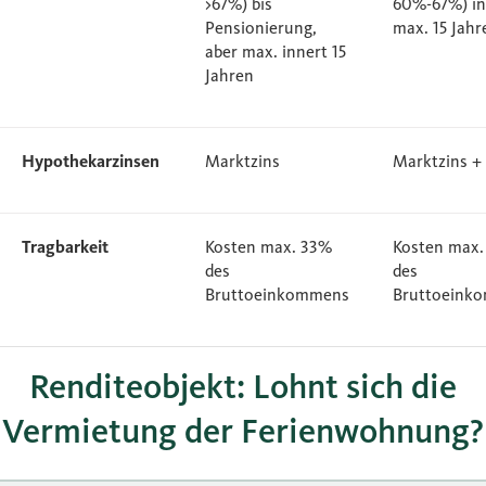
>67%) bis
60%-67%) in
Pensionierung,
max. 15 Jahr
aber max. innert 15
Jahren
Hypothekarzinsen
Marktzins
Marktzins +
Tragbarkeit
Kosten max. 33%
Kosten max.
des
des
Bruttoeinkommens
Bruttoeink
Renditeobjekt: Lohnt sich die
Vermietung der Ferienwohnung?