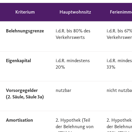
Kriterium
Hauptwohnsitz
Ferienimmo
Belehnungsgrenze
i.d.R. bis 80% des
i.d.R. bis 67
Verkehrswerts
Verkehrswer
Eigenkapital
i.d.R. mindestens
i.d.R. minde
20%
33%
Vorsorgegelder
nutzbar
nicht nutzba
(2. Säule, Säule 3a)
Amortisation
2. Hypothek (Teil
2. Hypothek 
der Belehnung von
der Belehnu