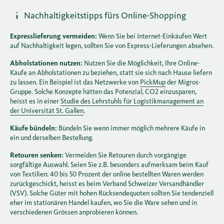
Nachhaltigkeitstipps fürs Online-Shopping
Expresslieferung vermeiden:
Wenn Sie bei Internet-Einkäufen Wert
auf Nachhaltigkeit legen, sollten Sie von Express-Lieferungen absehen.
Abholstationen nutzen:
Nutzen Sie die Möglichkeit, Ihre Online-
Käufe an Abholstationen zu beziehen, statt sie sich nach Hause liefern
zu lassen. Ein Beispiel ist das Netzwerke von
PickMup
der Migros-
Gruppe. Solche Konzepte hätten das Potenzial, CO2 einzusparen,
heisst es in einer
Studie des Lehrstuhls für Logistikmanagement an
der Universität St. Gallen
.
Käufe bündeln:
Bündeln Sie wenn immer möglich mehrere Käufe in
ein und derselben Bestellung.
Retouren senken:
Vermeiden Sie Retouren durch vorgängige
sorgfältige Auswahl. Seien Sie z.B. besonders aufmerksam beim Kauf
von Textilien: 40 bis 50 Prozent der online bestellten Waren werden
zurückgeschickt, heisst es beim Verband Schweizer Versandhändler
(VSV). Solche Güter mit hohen Rücksendequoten sollten Sie tendenziell
eher im stationären Handel kaufen, wo Sie die Ware sehen und in
verschiedenen Grössen anprobieren können.