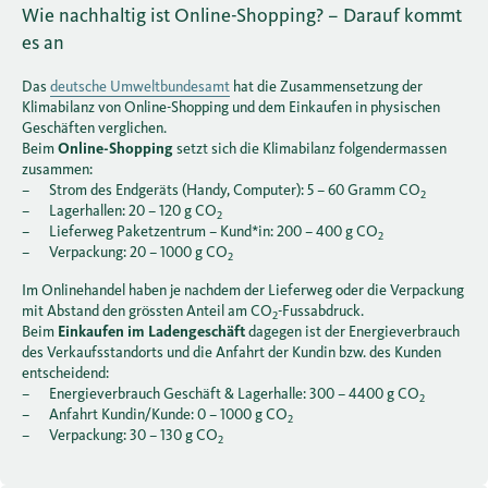
Wie nachhaltig ist Online-Shopping? – Darauf kommt
es an
Das
deutsche Umweltbundesamt
hat die Zusammensetzung der
Klimabilanz von Online-Shopping und dem Einkaufen in physischen
Geschäften verglichen.
Beim
Online-Shopping
setzt sich die Klimabilanz folgendermassen
zusammen:
– Strom des Endgeräts (Handy, Computer): 5 – 60 Gramm CO
2
– Lagerhallen: 20 – 120 g CO
2
– Lieferweg Paketzentrum – Kund*in: 200 – 400 g CO
2
– Verpackung: 20 – 1000 g CO
2
Im Onlinehandel haben je nachdem der Lieferweg oder die Verpackung
mit Abstand den grössten Anteil am CO
-Fussabdruck.
2
Beim
Einkaufen im Ladengeschäft
dagegen ist der Energieverbrauch
des Verkaufsstandorts und die Anfahrt der Kundin bzw. des Kunden
entscheidend:
– Energieverbrauch Geschäft & Lagerhalle: 300 – 4400 g CO
2
– Anfahrt Kundin/Kunde: 0 – 1000 g CO
2
– Verpackung: 30 – 130 g CO
2