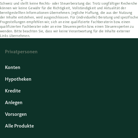
Schweiz und stellt keine Rechts- oder Steuerberatung dar. Trotz sorgfältiger Recherche
können wir keine Gewähr für die Richtigkeit, Vollständigkeit und Aktualität der
bereitgestellten Informationen übernehmen. Jegliche Haftung, die aus der Nutzung
der Inhalte entstehen, wird ausgeschlossen. Für (individuelle) Beratung und spezifische
Fragestellungen empfehlen wir, sich an eine qualifizierte Fachberaterin bzw. einen
qualifizierten Fachberater oder an eine Steuerexpertin bzw. einen Steuerexperten zu
wenden. Bitte beachten Sie, dass wir keine Verantwortung für die Inhalte externer
Links übernehmen.
Privatpersonen
Konten
Hypotheken
Kredite
Anlegen
Vorsorgen
Alle Produkte