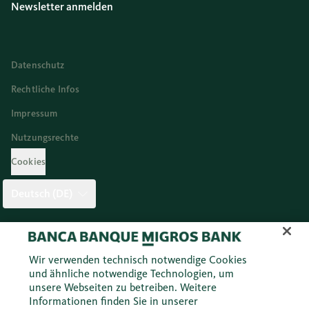
Newsletter anmelden
Datenschutz
Rechtliche Infos
Impressum
Nutzungsrechte
Cookies
Deutsch (DE)
Twitter
Facebook
Blog
Instagram
Youtube
Linkedi
Wir verwenden technisch notwendige Cookies
und ähnliche notwendige Technologien, um
unsere Webseiten zu betreiben. Weitere
© 2026 Migros Bank AG
Informationen finden Sie in unserer