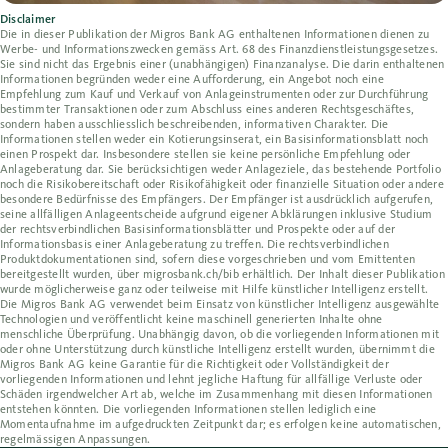
Disclaimer
Die in dieser Publikation der Migros Bank AG enthaltenen Informationen dienen zu
Werbe- und Informationszwecken gemäss Art. 68 des Finanzdienstleistungsgesetzes.
Sie sind nicht das Ergebnis einer (unabhängigen) Finanzanalyse. Die darin enthaltenen
Informationen begründen weder eine Aufforderung, ein Angebot noch eine
Empfehlung zum Kauf und Verkauf von Anlageinstrumenten oder zur Durchführung
bestimmter Transaktionen oder zum Abschluss eines anderen Rechtsgeschäftes,
sondern haben ausschliesslich beschreibenden, informativen Charakter. Die
Informationen stellen weder ein Kotierungsinserat, ein Basisinformationsblatt noch
einen Prospekt dar. Insbesondere stellen sie keine persönliche Empfehlung oder
Anlageberatung dar. Sie berücksichtigen weder Anlageziele, das bestehende Portfolio
noch die Risikobereitschaft oder Risikofähigkeit oder finanzielle Situation oder andere
besondere Bedürfnisse des Empfängers. Der Empfänger ist ausdrücklich aufgerufen,
seine allfälligen Anlageentscheide aufgrund eigener Abklärungen inklusive Studium
der rechtsverbindlichen Basisinformationsblätter und Prospekte oder auf der
Informationsbasis einer Anlageberatung zu treffen. Die rechtsverbindlichen
Produktdokumentationen sind, sofern diese vorgeschrieben und vom Emittenten
bereitgestellt wurden, über migrosbank.ch/bib erhältlich. Der Inhalt dieser Publikation
wurde möglicherweise ganz oder teilweise mit Hilfe künstlicher Intelligenz erstellt.
Die Migros Bank AG verwendet beim Einsatz von künstlicher Intelligenz ausgewählte
Technologien und veröffentlicht keine maschinell generierten Inhalte ohne
menschliche Überprüfung. Unabhängig davon, ob die vorliegenden Informationen mit
oder ohne Unterstützung durch künstliche Intelligenz erstellt wurden, übernimmt die
Migros Bank AG keine Garantie für die Richtigkeit oder Vollständigkeit der
vorliegenden Informationen und lehnt jegliche Haftung für allfällige Verluste oder
Schäden irgendwelcher Art ab, welche im Zusammenhang mit diesen Informationen
entstehen könnten. Die vorliegenden Informationen stellen lediglich eine
Momentaufnahme im aufgedruckten Zeitpunkt dar; es erfolgen keine automatischen,
regelmässigen Anpassungen.