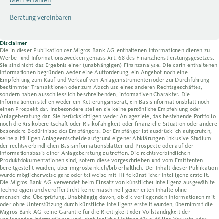
Mehr erfahren
Beratung vereinbaren
Disclaimer
Die in dieser Publikation der Migros Bank AG enthaltenen Informationen dienen zu
Werbe- und Informationszwecken gemäss Art. 68 des Finanzdienstleistungsgesetzes.
Sie sind nicht das Ergebnis einer (unabhängigen) Finanzanalyse. Die darin enthaltenen
Informationen begründen weder eine Aufforderung, ein Angebot noch eine
Empfehlung zum Kauf und Verkauf von Anlageinstrumenten oder zur Durchführung
bestimmter Transaktionen oder zum Abschluss eines anderen Rechtsgeschäftes,
sondern haben ausschliesslich beschreibenden, informativen Charakter. Die
Informationen stellen weder ein Kotierungsinserat, ein Basisinformationsblatt noch
einen Prospekt dar. Insbesondere stellen sie keine persönliche Empfehlung oder
Anlageberatung dar. Sie berücksichtigen weder Anlageziele, das bestehende Portfolio
noch die Risikobereitschaft oder Risikofähigkeit oder finanzielle Situation oder andere
besondere Bedürfnisse des Empfängers. Der Empfänger ist ausdrücklich aufgerufen,
seine allfälligen Anlageentscheide aufgrund eigener Abklärungen inklusive Studium
der rechtsverbindlichen Basisinformationsblätter und Prospekte oder auf der
Informationsbasis einer Anlageberatung zu treffen. Die rechtsverbindlichen
Produktdokumentationen sind, sofern diese vorgeschrieben und vom Emittenten
bereitgestellt wurden, über migrosbank.ch/bib erhältlich. Der Inhalt dieser Publikation
wurde möglicherweise ganz oder teilweise mit Hilfe künstlicher Intelligenz erstellt.
Die Migros Bank AG verwendet beim Einsatz von künstlicher Intelligenz ausgewählte
Technologien und veröffentlicht keine maschinell generierten Inhalte ohne
menschliche Überprüfung. Unabhängig davon, ob die vorliegenden Informationen mit
oder ohne Unterstützung durch künstliche Intelligenz erstellt wurden, übernimmt die
Migros Bank AG keine Garantie für die Richtigkeit oder Vollständigkeit der