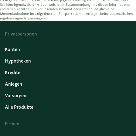
vorliegenden Informationen und lehnt jegliche Haftung für allfällige Verluste oder
Schäden irgendwelcher Art ab, welche im Zusammenhang mit diesen Informationen
entstehen könnten. Die vorliegenden Informationen stellen lediglich eine
Momentaufnahme im aufgedruckten Zeitpunkt dar; es erfolgen keine automatischen,
regelmässigen Anpassungen.
Privatpersonen
Konten
Hypotheken
Kredite
Anlegen
Vorsorgen
Alle Produkte
Firmen