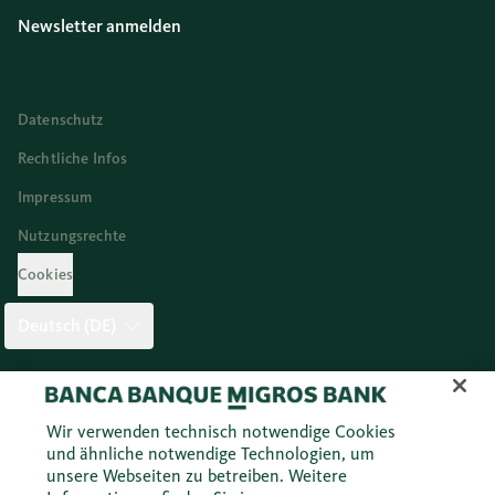
Newsletter anmelden
Datenschutz
Rechtliche Infos
Impressum
Nutzungsrechte
Cookies
Deutsch (DE)
Twitter
Facebook
Blog
Instagram
Youtube
Linkedi
Wir verwenden technisch notwendige Cookies
und ähnliche notwendige Technologien, um
unsere Webseiten zu betreiben. Weitere
© 2026 Migros Bank AG