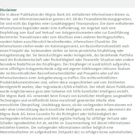
Disclaimer
Die in dieser Publikation der Migros Bank AG enthaltenen Informationen dienen zu
Werbe- und Informationszwecken gemäss Art. 68 des Finanzdienstleistungsgesetzes.
Sie sind nicht das Ergebnis einer (unabhängigen) Finanzanalyse. Die darin enthaltenen
Informationen begründen weder eine Aufforderung, ein Angebot noch eine
Empfehlung zum Kauf und Verkauf von Anlageinstrumenten oder zur Durchführung
bestimmter Transaktionen oder zum Abschluss eines anderen Rechtsgeschäftes,
sondern haben ausschliesslich beschreibenden, informativen Charakter. Die
Informationen stellen weder ein Kotierungsinserat, ein Basisinformationsblatt noch
einen Prospekt dar. Insbesondere stellen sie keine persönliche Empfehlung oder
Anlageberatung dar. Sie berücksichtigen weder Anlageziele, das bestehende Portfolio
noch die Risikobereitschaft oder Risikofähigkeit oder finanzielle Situation oder andere
besondere Bedürfnisse des Empfängers. Der Empfänger ist ausdrücklich aufgerufen,
seine allfälligen Anlageentscheide aufgrund eigener Abklärungen inklusive Studium
der rechtsverbindlichen Basisinformationsblätter und Prospekte oder auf der
Informationsbasis einer Anlageberatung zu treffen. Die rechtsverbindlichen
Produktdokumentationen sind, sofern diese vorgeschrieben und vom Emittenten
bereitgestellt wurden, über migrosbank.ch/bib erhältlich. Der Inhalt dieser Publikation
wurde möglicherweise ganz oder teilweise mit Hilfe künstlicher Intelligenz erstellt.
Die Migros Bank AG verwendet beim Einsatz von künstlicher Intelligenz ausgewählte
Technologien und veröffentlicht keine maschinell generierten Inhalte ohne
menschliche Überprüfung. Unabhängig davon, ob die vorliegenden Informationen mit
oder ohne Unterstützung durch künstliche Intelligenz erstellt wurden, übernimmt die
Migros Bank AG keine Garantie für die Richtigkeit oder Vollständigkeit der
vorliegenden Informationen und lehnt jegliche Haftung für allfällige Verluste oder
Schäden irgendwelcher Art ab, welche im Zusammenhang mit diesen Informationen
entstehen könnten. Die vorliegenden Informationen stellen lediglich eine
Momentaufnahme im aufgedruckten Zeitpunkt dar; es erfolgen keine automatischen,