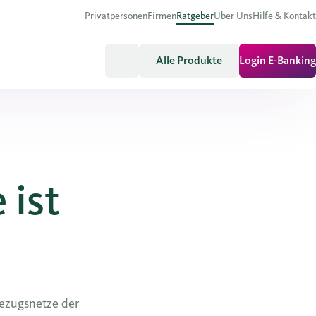
Privatpersonen
Firmen
Ratgeber
Über Uns
Hilfe & Kontakt
Alle Produkte
Login E-Banking
 ist
ezugsnetze der