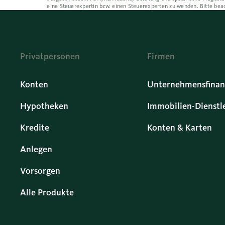
eine Steuerexpertin bzw. einen Steuerexperten zu wenden. Bitte bea
Privatpersonen
Firmen
Konten
Unternehmensfinan
Hypotheken
Immobilien-Dienstl
Kredite
Konten & Karten
Anlegen
Vorsorgen
Alle Produkte