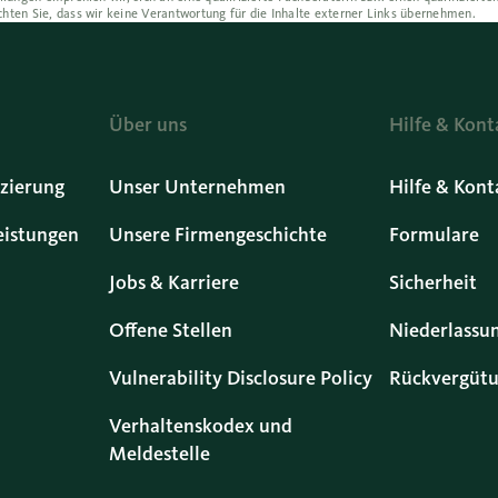
chten Sie, dass wir keine Verantwortung für die Inhalte externer Links übernehmen.
Über uns
Hilfe & Kont
zierung
Unser Unternehmen
Hilfe & Kont
eistungen
Unsere Firmengeschichte
Formulare
Jobs & Karriere
Sicherheit
Offene Stellen
Niederlassu
Vulnerability Disclosure Policy
Rückvergütu
Verhaltenskodex und
Meldestelle