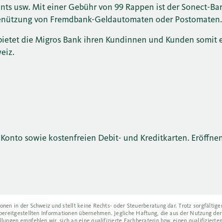
ants usw. Mit einer Gebühr von 99 Rappen ist der Sonect-Ba
 Benützung von Fremdbank-Geldautomaten oder Postomaten
ietet die Migros Bank ihren Kundinnen und Kunden somit e
eiz.
Konto sowie kostenfreien Debit- und Kreditkarten. Eröffnen 
onen in der Schweiz und stellt keine Rechts- oder Steuerberatung dar. Trotz sorgfältig
r bereitgestellten Informationen übernehmen. Jegliche Haftung, die aus der Nutzung der
llungen empfehlen wir, sich an eine qualifizierte Fachberaterin bzw. einen qualifizierte