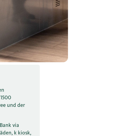
en
 1500
ree und der
Bank via
äden, k kiosk,