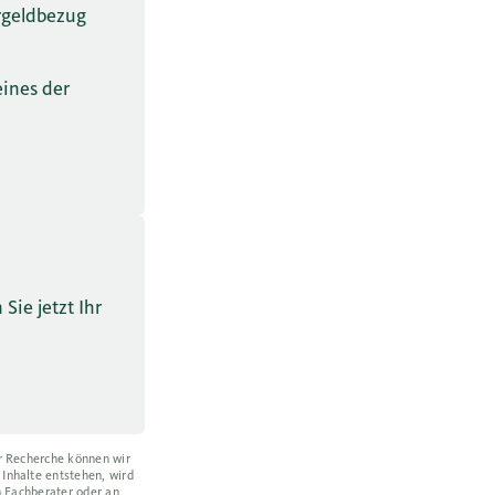
rgeldbezug
.
ines der
Sie jetzt Ihr
er Recherche können wir
 Inhalte entstehen, wird
n Fachberater oder an