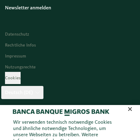
Newsletter anmelden
Datenschutz
Rechtliche Infos
Impressum
Nutzungsrechte
Cookies
Deutsch (DE)
Twitter
Facebook
Blog
Instagram
Youtube
Linkedi
Wir verwenden technisch notwendige Cookies
und ähnliche notwendige Technologien, um
unsere Webseiten zu betreiben. Weitere
© 2026 Migros Bank AG