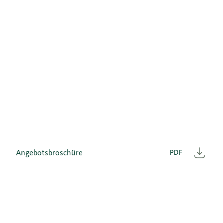
Angebotsbroschüre
PDF
Heru