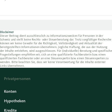
Disclaimer
Dieser Beitrag dient ausschliesslich zu Informationszwecken für Personen in der
Schweiz und stellt keine Rechts- oder Steuerberatung dar. Trotz sorgfältiger Recherche
können wir keine Gewähr für die Richtigkeit, Vollständigkeit und Aktualität der
bereitgestellten Informationen übernehmen. Jegliche Haftung, die aus der Nutzung
der Inhalte entstehen, wird ausgeschlossen. Für (individuelle) Beratung und spezifische
Fragestellungen empfehlen wir, sich an eine qualifizierte Fachberaterin bzw. einen
qualifizierten Fachberater oder an eine Steuerexpertin bzw. einen Steuerexperten zu
wenden. Bitte beachten Sie, dass wir keine Verantwortung für die Inhalte externer
Links übernehmen.
Privatpersonen
Konten
Hypotheken
Kredite