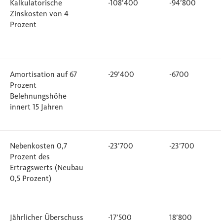
Kalkulatorische
-108’400
-94’800
Zinskosten von 4
Prozent
Amortisation auf 67
-29’400
-6700
Prozent
Belehnungshöhe
innert 15 Jahren
Nebenkosten 0,7
-23’700
-23’700
Prozent des
Ertragswerts (Neubau
0,5 Prozent)
Jährlicher Überschuss
-17’500
18’800