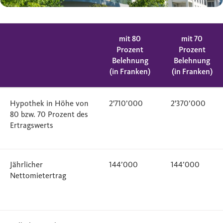
mit 80
mit 70
Prozent
Prozent
Belehnung
Belehnung
(in Franken)
(in Franken)
Hypothek in Höhe von
2'710’000
2'370’000
80 bzw. 70 Prozent des
Ertragswerts
Jährlicher
144’000
144’000
Nettomietertrag