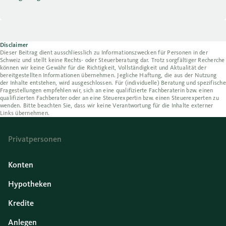
Disclaimer
Dieser Beitrag dient ausschliesslich zu Informationszwecken für Personen in der
Schweiz und stellt keine Rechts- oder Steuerberatung dar. Trotz sorgfältiger Recherche
können wir keine Gewähr für die Richtigkeit, Vollständigkeit und Aktualität der
bereitgestellten Informationen übernehmen. Jegliche Haftung, die aus der Nutzung
der Inhalte entstehen, wird ausgeschlossen. Für (individuelle) Beratung und spezifische
Fragestellungen empfehlen wir, sich an eine qualifizierte Fachberaterin bzw. einen
qualifizierten Fachberater oder an eine Steuerexpertin bzw. einen Steuerexperten zu
wenden. Bitte beachten Sie, dass wir keine Verantwortung für die Inhalte externer
Links übernehmen.
Privatpersonen
Konten
Hypotheken
Kredite
Anlegen