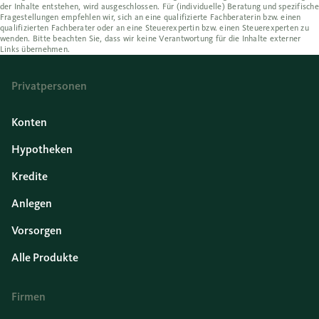
der Inhalte entstehen, wird ausgeschlossen. Für (individuelle) Beratung und spezifische
Fragestellungen empfehlen wir, sich an eine qualifizierte Fachberaterin bzw. einen
qualifizierten Fachberater oder an eine Steuerexpertin bzw. einen Steuerexperten zu
wenden. Bitte beachten Sie, dass wir keine Verantwortung für die Inhalte externer
Links übernehmen.
Privatpersonen
Konten
Hypotheken
Kredite
Anlegen
Vorsorgen
Alle Produkte
Firmen