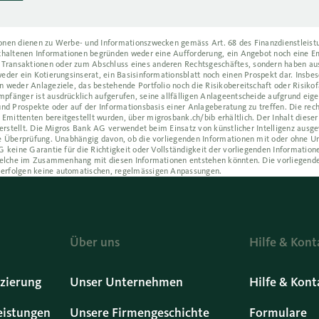
ionen dienen zu Werbe- und Informationszwecken gemäss Art. 68 des Finanzdienstleistu
enthaltenen Informationen begründen weder eine Aufforderung, ein Angebot noch eine 
Transaktionen oder zum Abschluss eines anderen Rechtsgeschäftes, sondern haben aus
eder ein Kotierungsinserat, ein Basisinformationsblatt noch einen Prospekt dar. Insbes
 weder Anlageziele, das bestehende Portfolio noch die Risikobereitschaft oder Risikofä
pfänger ist ausdrücklich aufgerufen, seine allfälligen Anlageentscheide aufgrund eig
und Prospekte oder auf der Informationsbasis einer Anlageberatung zu treffen. Die rec
mittenten bereitgestellt wurden, über migrosbank.ch/bib erhältlich. Der Inhalt dieser
z erstellt. Die Migros Bank AG verwendet beim Einsatz von künstlicher Intelligenz ausg
he Überprüfung. Unabhängig davon, ob die vorliegenden Informationen mit oder ohne U
 keine Garantie für die Richtigkeit oder Vollständigkeit der vorliegenden Informatione
, welche im Zusammenhang mit diesen Informationen entstehen könnten. Die vorliegende
 erfolgen keine automatischen, regelmässigen Anpassungen.
Über uns
Hilfe & Kont
zierung
Unser Unternehmen
Hilfe & Kont
eistungen
Unsere Firmengeschichte
Formulare