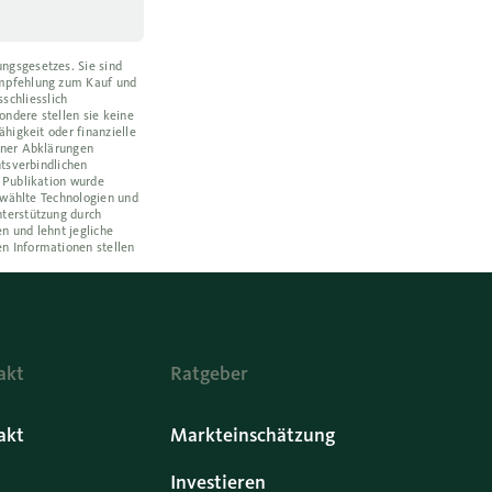
ngsgesetzes. Sie sind
Empfehlung zum Kauf und
schliesslich
ondere stellen sie keine
higkeit oder finanzielle
ener Abklärungen
htsverbindlichen
 Publikation wurde
ewählte Technologien und
nterstützung durch
n und lehnt jegliche
n Informationen stellen
akt
Ratgeber
akt
Markteinschätzung
Investieren