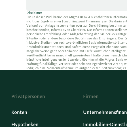
Disclaimer
Die in dieser Publikation der Migros Bank AG enthaltenen Informat
nicht das Ergebnis einer (unabhängigen) Finanzanalyse. Die darin 
Verkauf von Anlageinstrumenten oder zur Durchführung bestimmter 
beschreibenden, informativen Charakter. Die Informationen stellen w
persönliche Empfehlung oder Anlageberatung dar. Sie berücksichtigen
Situation oder andere besondere Bedürfnisse des Empfängers. Der Em
inklusive Studium der rechtsverbindlichen Basisinformationsblätter 
Produktdokumentationen sind, sofern diese vorgeschrieben und vom E
möglicherweise ganz oder teilweise mit Hilfe künstlicher Intelligen
veröffentlicht keine maschinell generierten Inhalte ohne menschlic
künstliche Intelligenz erstellt wurden, übernimmt die Migros Bank AG
Haftung für allfällige Verluste oder Schäden irgendwelcher Art ab
lediglich eine Momentaufnahme im aufgedruckten Zeitpunkt dar; es
Privatpersonen
Firmen
Konten
Unternehmensfinan
Hypotheken
Immobilien-Dienstl