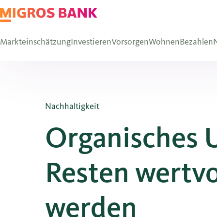
Markteinschätzung
Investieren
Vorsorgen
Wohnen
Bezahlen
N
Nachhaltigkeit
Organisches U
Resten wertvol
werden