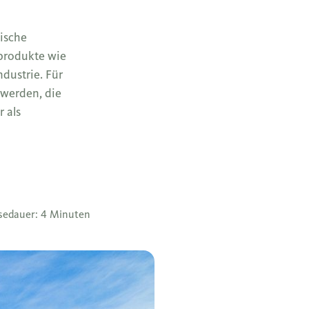
sische
nprodukte wie
ndustrie. Für
 werden, die
r als
sedauer: 4 Minuten