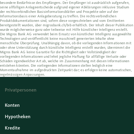
besondere Bedürfnisse des Empfängers. Der Empfänger ist ausdrücklich aufgerufen,
seine allfälligen Anlageentscheide aufgrund eigener Abklärungen inklusive Studium
der rechtsverbindlichen Basisinformationsblätter und Prospekte oder auf der
Informationsbasis einer Anlageberatung zu treffen. Die rechtsverbindlichen
Produktdokumentationen sind, sofern diese vorgeschrieben und vom Emittenten
bereitgestellt wurden, über migrosbank.ch/bib erhältlich. Der Inhalt dieser Publikation
wurde möglicherweise ganz oder teilweise mit Hilfe künstlicher Intelligenz erstellt.
Die Migros Bank AG verwendet beim Einsatz von künstlicher Intelligenz ausgewählte
Technologien und veröffentlicht keine maschinell generierten Inhalte ohne
menschliche Überprüfung. Unabhängig davon, ob die vorliegenden Informationen mit
oder ohne Unterstützung durch künstliche Intelligenz erstellt wurden, übernimmt die
Migros Bank AG keine Garantie für die Richtigkeit oder Vollständigkeit der
vorliegenden Informationen und lehnt jegliche Haftung für allfällige Verluste oder
Schäden irgendwelcher Art ab, welche im Zusammenhang mit diesen Informationen
entstehen könnten. Die vorliegenden Informationen stellen lediglich eine
Momentaufnahme im aufgedruckten Zeitpunkt dar; es erfolgen keine automatischen,
regelmässigen Anpassungen.
Privatpersonen
Konten
Hypotheken
Kredite