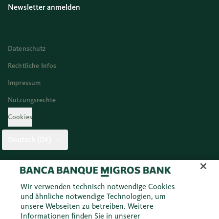
Newsletter anmelden
Datenschutz
Rechtliche Infos
Impressum
Nutzungsrechte
Cookies
Deutsch (DE)
Twitter
Facebook
Blog
Instagram
Youtube
Linkedi
Wir verwenden technisch notwendige Cookies
und ähnliche notwendige Technologien, um
unsere Webseiten zu betreiben. Weitere
© 2026 Migros Bank AG
Informationen finden Sie in unserer