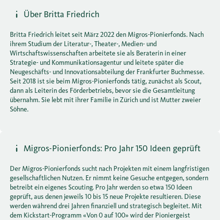
Über Britta Friedrich
Britta Friedrich leitet seit März 2022 den Migros-Pionierfonds. Nach
ihrem Studium der Literatur-, Theater-, Medien- und
Wirtschaftswissenschaften arbeitete sie als Beraterin in einer
Strategie- und Kommunikationsagentur und leitete später die
Neugeschäfts- und Innovationsabteilung der Frankfurter Buchmesse.
Seit 2018 ist sie beim Migros-Pionierfonds tätig, zunächst als Scout,
dann als Leiterin des Förderbetriebs, bevor sie die Gesamtleitung
übernahm. Sie lebt mit ihrer Familie in Zürich und ist Mutter zweier
Söhne.
Migros-Pionierfonds: Pro Jahr 150 Ideen geprüft
Der Migros-Pionierfonds sucht nach Projekten mit einem langfristigen
gesellschaftlichen Nutzen. Er nimmt keine Gesuche entgegen, sondern
betreibt ein eigenes Scouting. Pro Jahr werden so etwa 150 Ideen
geprüft, aus denen jeweils 10 bis 15 neue Projekte resultieren. Diese
werden während drei Jahren finanziell und strategisch begleitet. Mit
dem Kickstart-Programm «Von 0 auf 100» wird der Pioniergeist