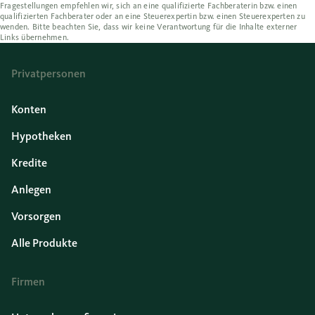
Fragestellungen empfehlen wir, sich an eine qualifizierte Fachberaterin bzw. einen
qualifizierten Fachberater oder an eine Steuerexpertin bzw. einen Steuerexperten zu
wenden. Bitte beachten Sie, dass wir keine Verantwortung für die Inhalte externer
Links übernehmen.
Privatpersonen
Konten
Hypotheken
Kredite
Anlegen
Vorsorgen
Alle Produkte
Firmen